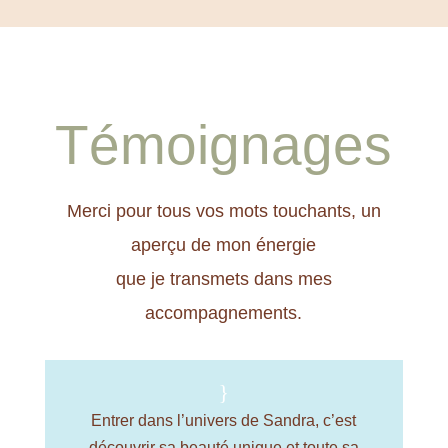
Témoignages
Merci pour tous vos mots touchants, un
aperçu de mon énergie
que je transmets dans mes
accompagnements.
{
Entrer dans l’univers de Sandra, c’est
To
découvrir sa beauté unique et toute sa
pou