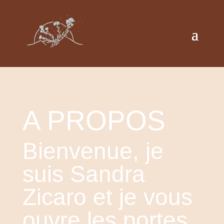
A PROPOS
Bienvenue, je
suis Sandra
Zicaro et je vous
ouvre les portes