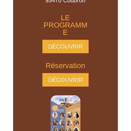
93470 Coubron
LE
PROGRAMM
E
DÉCOUVRIR
Réservation
DÉCOUVRIR